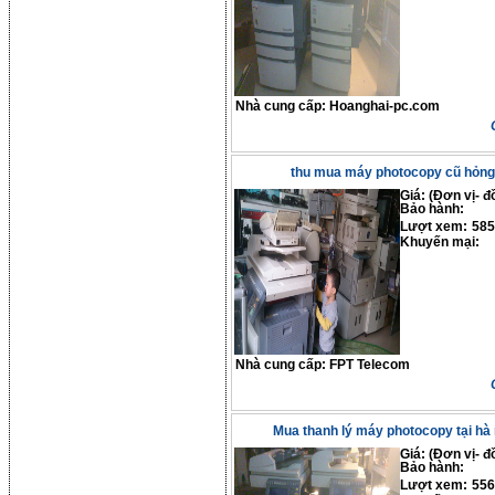
Nhà cung cấp:
Hoanghai-pc.com
thu mua máy photocopy cũ hỏn
Giá: (Đơn vị- đ
Bảo hành:
Lượt xem:
585
Khuyến mại:
Nhà cung cấp:
FPT Telecom
Mua thanh lý máy photocopy tại hà 
Giá: (Đơn vị- đ
Bảo hành:
Lượt xem:
556