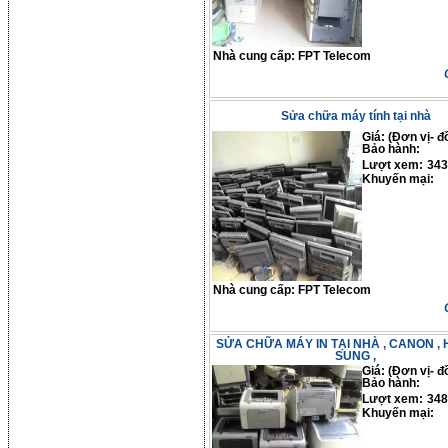
Nhà cung cấp:
FPT Telecom
Sửa chữa máy tính tại nhà
Giá: (Đơn vị- đ
Bảo hành:
Lượt xem:
343
Khuyến mại:
Nhà cung cấp:
FPT Telecom
SỬA CHỮA MÁY IN TẠI NHÀ , CANON , 
SUNG ,
Giá: (Đơn vị- đ
Bảo hành:
Lượt xem:
348
Khuyến mại: