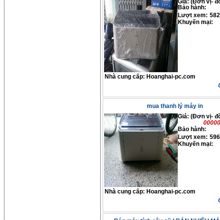
Giá: (Đơn vị- đ
Bảo hành:
Lượt xem:
582
Khuyến mại:
Nhà cung cấp:
Hoanghai-pc.com
mua thanh lý máy in
Giá: (Đơn vị- đ
0000
Bảo hành:
Lượt xem:
596
Khuyến mại:
Nhà cung cấp:
Hoanghai-pc.com