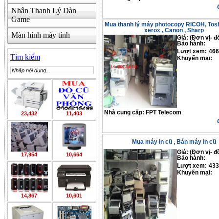
Nhân Thanh Lý Dàn
Game
Mua thanh lý máy photocopy RICOH, Toshi
xerox , Canon , Sharp
Màn hình máy tính
Giá: (Đơn vị- đ
Bảo hành:
Lượt xem:
466
Tìm kiếm
Khuyến mại:
Nhà cung cấp:
FPT Telecom
23,432
11,403
Mua máy in cũ , Bán máy in cũ
Giá: (Đơn vị- đ
17,954
10,664
Bảo hành:
Lượt xem:
433
Khuyến mại:
14,867
10,601