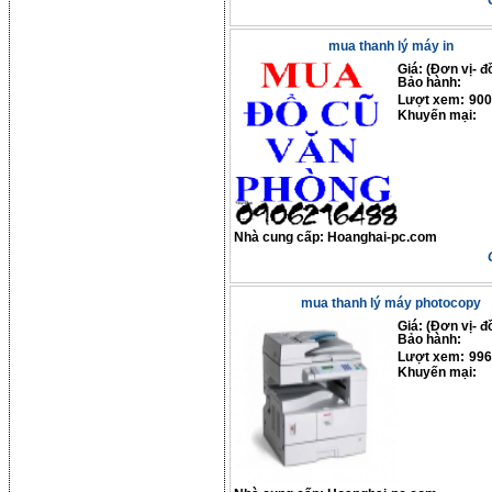
mua thanh lý máy in
Giá: (Đơn vị- đ
Bảo hành:
Lượt xem:
900
Khuyến mại:
Nhà cung cấp:
Hoanghai-pc.com
mua thanh lý máy photocopy
Giá: (Đơn vị- đ
Bảo hành:
Lượt xem:
996
Khuyến mại: