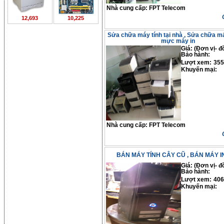
Nhà cung cấp:
FPT Telecom
12,693
10,225
Sửa chữa máy tính tại nhà , Sửa chữa má
mực máy in
Giá: (Đơn vị- đ
Bảo hành:
Lượt xem:
355
Khuyến mại:
Nhà cung cấp:
FPT Telecom
BÁN MÁY TÍNH CÂY CŨ , BÁN MÁY IN
Giá: (Đơn vị- đ
Bảo hành:
Lượt xem:
406
Khuyến mại: