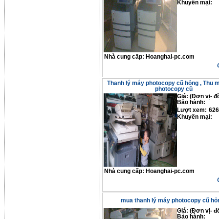
Khuyến mại:
Nhà cung cấp:
Hoanghai-pc.com
Thanh lý máy photocopy cũ hỏng , Thu 
photocopy cũ
Giá: (Đơn vị- đ
Bảo hành:
Lượt xem:
626
Khuyến mại:
Nhà cung cấp:
Hoanghai-pc.com
mua thanh lý máy photocopy cũ hỏ
Giá: (Đơn vị- đ
Bảo hành: