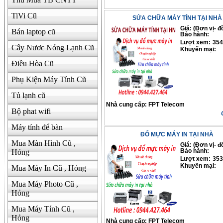
TiVi Cũ
SỬA CHỮA MÁY TÍNH TẠI NHÀ
Giá: (Đơn vị- đ
Bán laptop cũ
Bảo hành:
Lượt xem:
354
Cây Nươc Nóng Lạnh Cũ
Khuyến mại:
Điều Hòa Cũ
Phụ Kiện Máy Tính Cũ
Tủ lạnh cũ
Nhà cung cấp:
FPT Telecom
Bộ phat wifi
Máy tính để bàn
ĐỔ MỰC MÁY IN TẠI NHÀ
Mua Màn Hình Cũ ,
Giá: (Đơn vị- đ
Hỏng
Bảo hành:
Lượt xem:
353
Khuyến mại:
Mua Máy In Cũ , Hỏng
Mua Máy Photo Cũ ,
Hỏng
Mua Máy Tính Cũ ,
Hỏng
Nhà cung cấp:
FPT Telecom