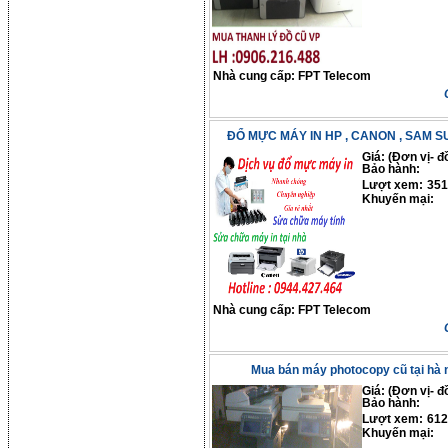
Nhà cung cấp:
FPT Telecom
ĐỔ MỰC MÁY IN HP , CANON , SAM SUN
Giá: (Đơn vị- đ
Bảo hành:
Lượt xem:
351
Khuyến mại:
Nhà cung cấp:
FPT Telecom
Mua bán máy photocopy cũ tại hà n
Giá: (Đơn vị- đ
Bảo hành:
Lượt xem:
612
Khuyến mại: