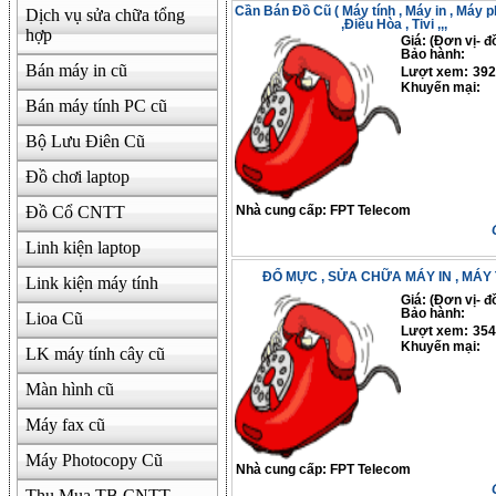
Cần Bán Đồ Cũ ( Máy tính , Máy in , Máy 
Dịch vụ sửa chữa tổng
,Điều Hòa , Tivi ,,,
hợp
Giá: (Đơn vị- đ
Bảo hành:
Bán máy in cũ
Lượt xem:
392
Khuyến mại:
Bán máy tính PC cũ
Bộ Lưu Điên Cũ
Đồ chơi laptop
Đồ Cổ CNTT
Nhà cung cấp:
FPT Telecom
Linh kiện laptop
ĐỔ MỰC , SỬA CHỮA MÁY IN , MÁY 
Link kiện máy tính
Giá: (Đơn vị- đ
Bảo hành:
Lioa Cũ
Lượt xem:
354
Khuyến mại:
LK máy tính cây cũ
Màn hình cũ
Máy fax cũ
Máy Photocopy Cũ
Nhà cung cấp:
FPT Telecom
Thu Mua TB CNTT