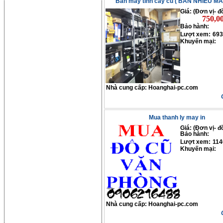
Bán máy tính cây cũ ( BÁN NHIỀU M
Giá: (Đơn vị- đ
750,0
Bảo hành:
Lượt xem:
693
Khuyến mại:
Nhà cung cấp:
Hoanghai-pc.com
Mua thanh ly may in
Giá: (Đơn vị- đ
Bảo hành:
Lượt xem:
114
Khuyến mại:
Nhà cung cấp:
Hoanghai-pc.com