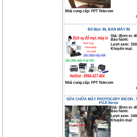
Nhà cung cấp:
FPT Telecom
Đổ Mực IN, BÁN MÁY IN
Giá: (Đơn vị- đ
Bảo hành:
Lượt xem:
350
Khuyến mại:
Nhà cung cấp:
FPT Telecom
SỬA CHỮA MÁY PHOTOCOPY RICOH , To
FUJI Xerox
Giá: (Đơn vị- đ
Bảo hành:
Lượt xem:
349
Khuyến mại: