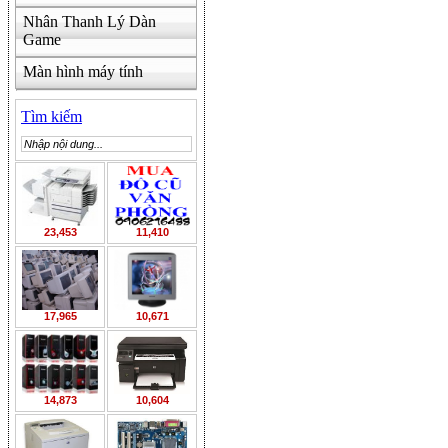
Nhân Thanh Lý Dàn
Game
Màn hình máy tính
Tìm kiếm
23,453
11,410
17,965
10,671
14,873
10,604