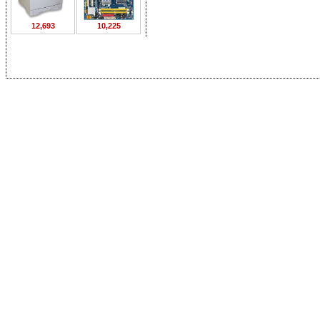
12,693
10,225