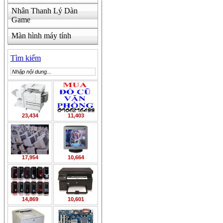
Nhân Thanh Lý Dàn
Game
Màn hình máy tính
Tìm kiếm
23,434
11,403
17,954
10,664
14,869
10,601