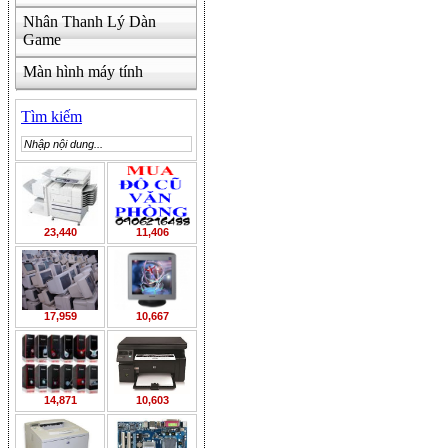
Nhân Thanh Lý Dàn
Game
Màn hình máy tính
Tìm kiếm
23,440
11,406
17,959
10,667
14,871
10,603