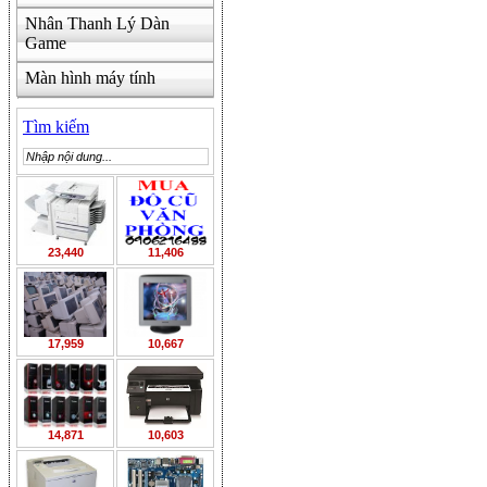
Nhân Thanh Lý Dàn
Game
Màn hình máy tính
Tìm kiếm
23,440
11,406
17,959
10,667
14,871
10,603