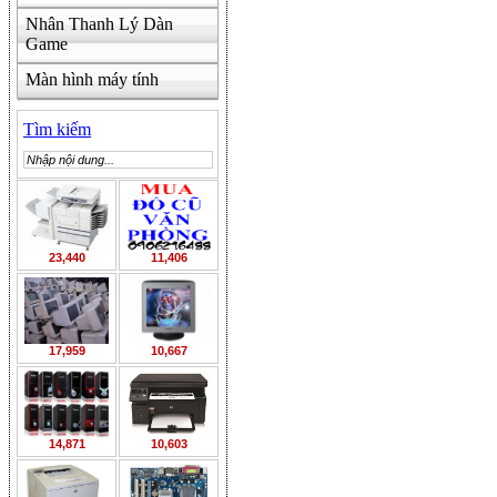
Nhân Thanh Lý Dàn
Game
Màn hình máy tính
Tìm kiếm
23,440
11,406
17,959
10,667
14,871
10,603