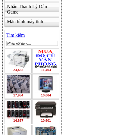
Nhân Thanh Lý Dàn
Game
Màn hình máy tính
Tìm kiếm
23,432
11,403
17,954
10,664
14,867
10,601