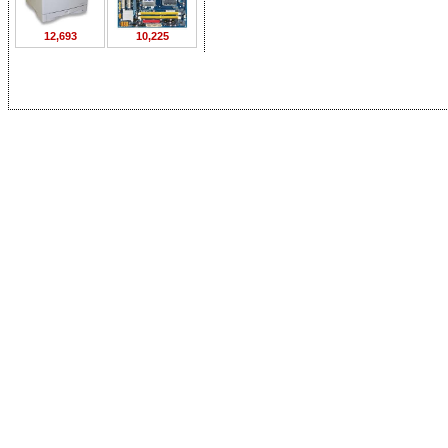
12,693
10,225