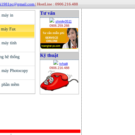
ai1981pc@gmail.com
| HostLine : 0906.216.488
Tư vấn
shmily0511
0906.259.288
Kỹ thuật
tvhaiit
0906.216.488