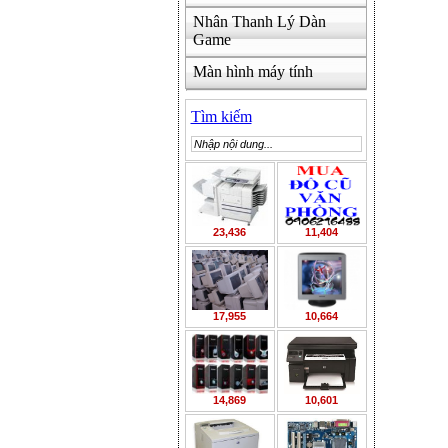
Nhân Thanh Lý Dàn
Game
Màn hình máy tính
Tìm kiếm
23,436
11,404
17,955
10,664
14,869
10,601