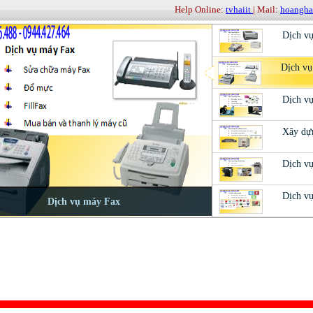
Help Online:
tvhaiit
| Mail:
hoangh