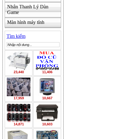
Nhân Thanh Lý Dàn
Game
Màn hình máy tính
Tìm kiếm
23,440
11,406
17,959
10,667
14,871
10,603