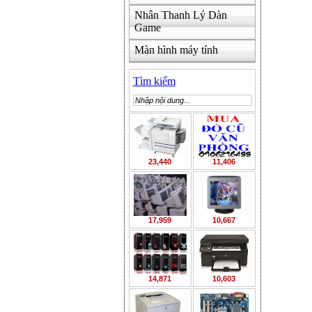
Nhân Thanh Lý Dàn
Game
Màn hình máy tính
Tìm kiếm
23,440
11,406
17,959
10,667
14,871
10,603