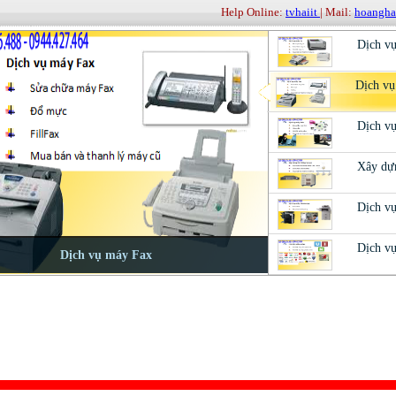
Help Online:
tvhaiit
| Mail:
hoangh