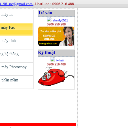
ai1981pc@gmail.com
| HostLine : 0906.216.488
Tư vấn
shmily0511
0906.259.288
Kỹ thuật
tvhaiit
0906.216.488