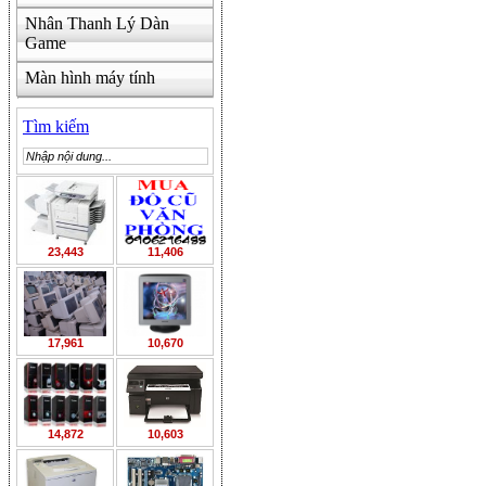
Nhân Thanh Lý Dàn
Game
Màn hình máy tính
Tìm kiếm
23,443
11,406
17,961
10,670
14,872
10,603