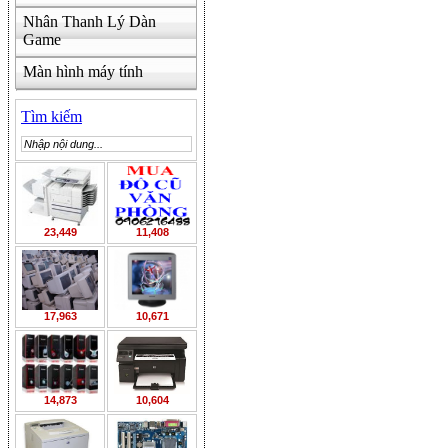
Nhân Thanh Lý Dàn
Game
Màn hình máy tính
Tìm kiếm
23,449
11,408
17,963
10,671
14,873
10,604