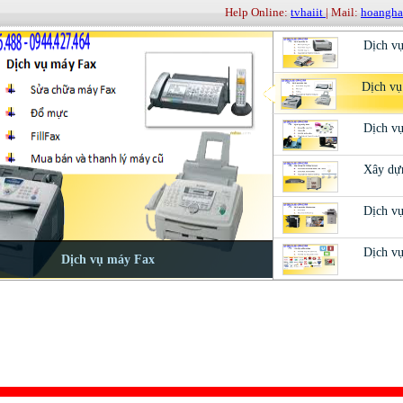
Help Online:
tvhaiit
| Mail:
hoangh