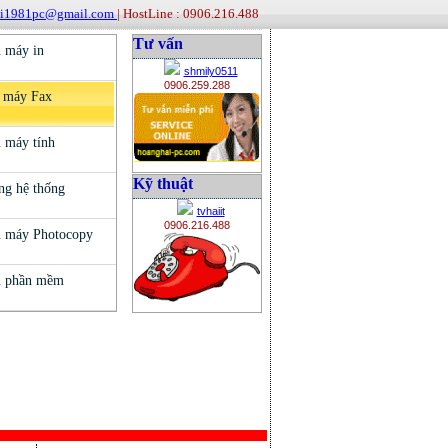
ai1981pc@gmail.com
| HostLine : 0906.216.488
Tư vấn
shmily0511
0906.259.288
Kỹ thuật
tvhaiit
0906.216.488