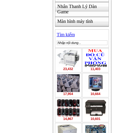
Nhân Thanh Lý Dàn
Game
Màn hình máy tính
Tìm kiếm
23,432
11,403
17,954
10,664
14,867
10,601