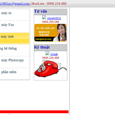
ai1981pc@gmail.com
| HostLine : 0906.216.488
Tư vấn
shmily0511
0906.259.288
Kỹ thuật
tvhaiit
0906.216.488