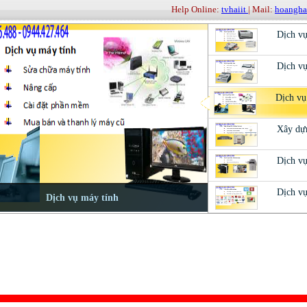
Help Online:
tvhaiit
| Mail:
hoangh