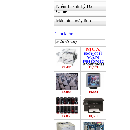
Nhân Thanh Lý Dàn
Game
Màn hình máy tính
Tìm kiếm
23,434
11,403
17,954
10,664
14,869
10,601