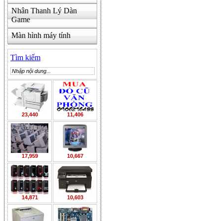
Nhân Thanh Lý Dàn
Game
Màn hình máy tính
Tìm kiếm
23,440
11,406
17,959
10,667
14,871
10,603