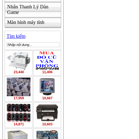
Nhân Thanh Lý Dàn
Game
Màn hình máy tính
Tìm kiếm
23,440
11,406
17,959
10,667
14,871
10,603