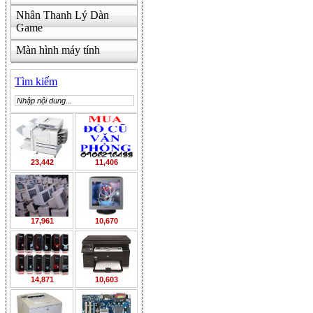
Nhân Thanh Lý Dàn
Game
Màn hình máy tính
Tìm kiếm
23,442
11,406
17,961
10,670
14,871
10,603