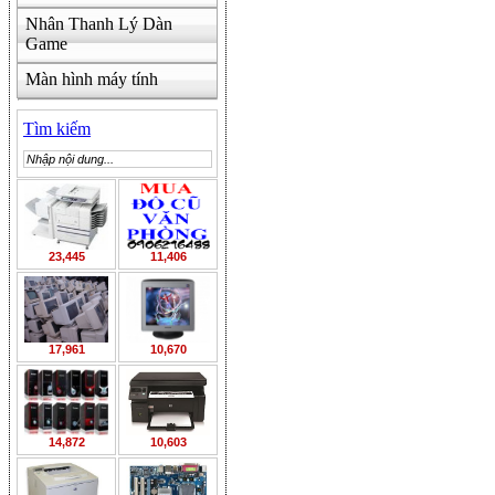
Nhân Thanh Lý Dàn
Game
Màn hình máy tính
Tìm kiếm
23,445
11,406
17,961
10,670
14,872
10,603