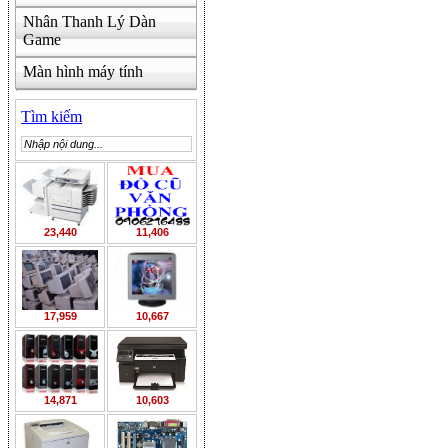
Nhân Thanh Lý Dàn
Game
Màn hình máy tính
Tìm kiếm
23,440
11,406
17,959
10,667
14,871
10,603