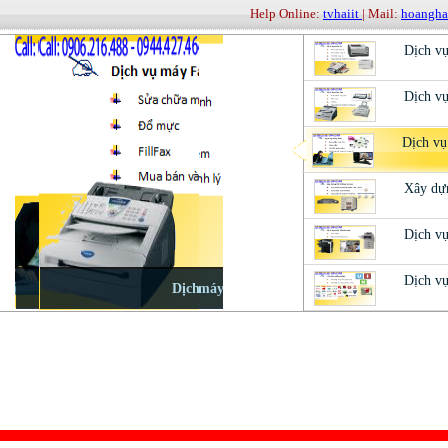
Help Online:
tvhaiit
| Mail:
hoangh