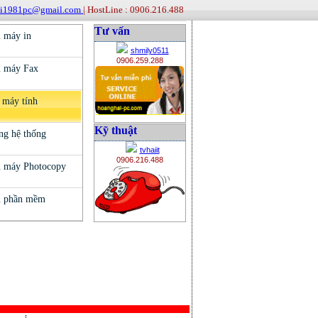
ai1981pc@gmail.com
| HostLine : 0906.216.488
Tư vấn
shmily0511
0906.259.288
Kỹ thuật
tvhaiit
0906.216.488