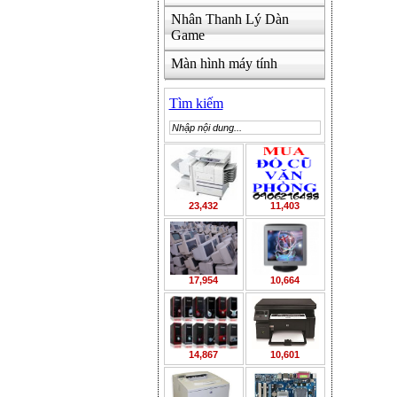
Nhân Thanh Lý Dàn
Game
Màn hình máy tính
Tìm kiếm
23,432
11,403
17,954
10,664
14,867
10,601