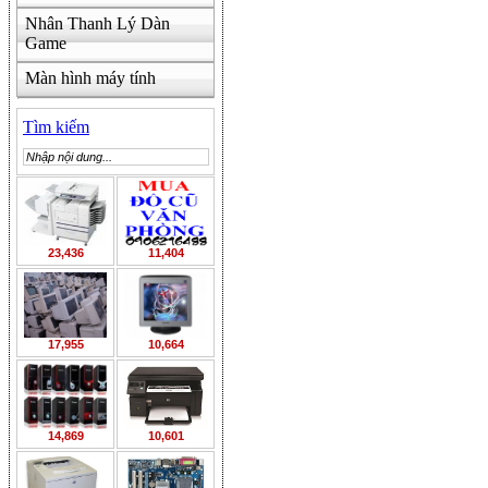
Nhân Thanh Lý Dàn
Game
Màn hình máy tính
Tìm kiếm
23,436
11,404
17,955
10,664
14,869
10,601