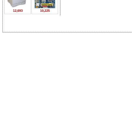
12,693
10,225