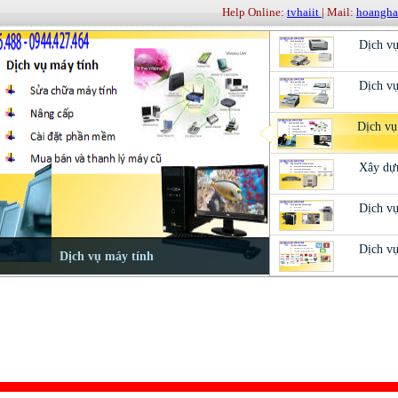
Help Online:
tvhaiit
| Mail:
hoangh