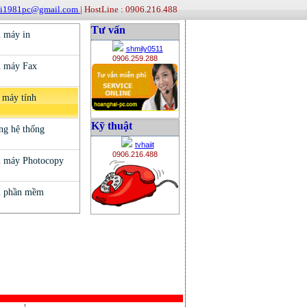
ai1981pc@gmail.com
| HostLine : 0906.216.488
Tư vấn
shmily0511
0906.259.288
Kỹ thuật
tvhaiit
0906.216.488