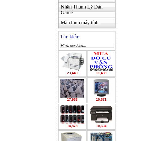
Nhân Thanh Lý Dàn
Game
Màn hình máy tính
Tìm kiếm
23,449
11,408
17,963
10,671
14,873
10,604