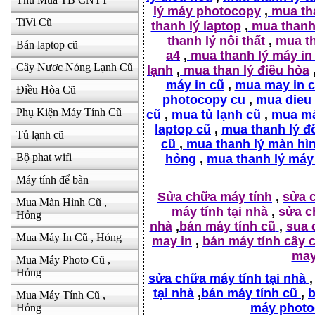
lý máy photocopy
,
mua tha
TiVi Cũ
thanh lý laptop
,
mua thanh 
thanh lý nôi thất
,
mua th
Bán laptop cũ
a4
,
mua thanh lý máy in
Cây Nươc Nóng Lạnh Cũ
lạnh
,
mua than lý điều hòa
máy in cũ
,
mua may in 
Điều Hòa Cũ
photocopy cu
,
mua dieu
Phụ Kiện Máy Tính Cũ
cũ
,
mua tủ lạnh cũ
,
mua má
laptop cũ
,
mua thanh lý đ
Tủ lạnh cũ
cũ
,
mua thanh lý màn hì
Bộ phat wifi
hỏng
,
mua thanh lý máy
Máy tính để bàn
Sửa chữa máy tính
,
sửa 
Mua Màn Hình Cũ ,
máy tính tại nhà
,
sửa c
Hỏng
nhà
,
bán máy tính cũ
,
sua 
Mua Máy In Cũ , Hỏng
may in
,
bán máy tính cây 
may
Mua Máy Photo Cũ ,
Hỏng
sửa chữa máy tính tại nhà
,
tại nhà
,
bán máy tính cũ
,
b
Mua Máy Tính Cũ ,
máy photo
Hỏng