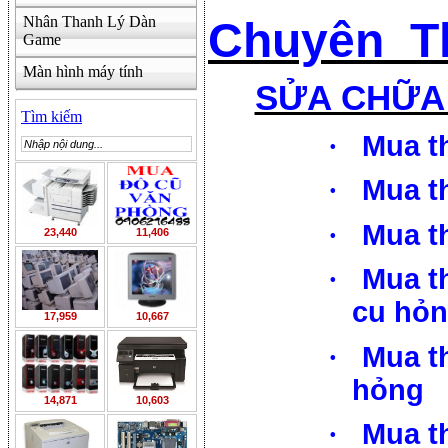
Nhân Thanh Lý Dàn
Chuyên Th
Game
Màn hình máy tính
SỬA CHỮA 
Tìm kiếm
·
Mua t
·
Mua t
·
Mua t
23,440
11,406
·
Mua t
cu hỏ
17,959
10,667
·
Mua t
hỏng
14,871
10,603
·
Mua t