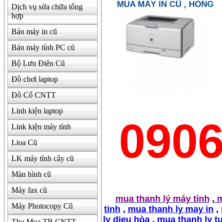
MUA MÁY IN CŨ , HỎNG
Dịch vụ sửa chữa tổng
hợp
500000
Bán máy in cũ
Bán máy tính PC cũ
Bộ Lưu Điên Cũ
Đồ chơi laptop
Đồ Cổ CNTT
Linh kiện laptop
090
Link kiện máy tính
Lioa Cũ
LK máy tính cây cũ
Màn hình cũ
Máy fax cũ
mua thanh lý máy tính
,
m
Máy Photocopy Cũ
tinh
,
mua thanh ly may in
,
ly dieu hòa
,
mua thanh ly t
Thu Mua TB CNTT