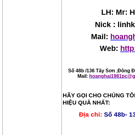
LH: Mr: H
Nick : lin
Mail:
hoang
Web:
http
Số 48b /136 Tây Sơn ,Đông Đa
Mail:
hoanghai1981pc@g
HÃY GỌI CHO CHÚNG TÔ
HIỆU QUẢ NHẤT:
Địa chỉ:
Số 48b- 1