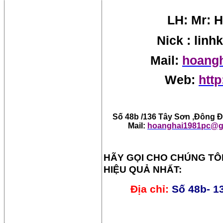
LH: Mr: H
Nick : lin
Mail:
hoang
Web:
http
Số 48b /136 Tây Sơn ,Đông Đa
Mail:
hoanghai1981pc@g
HÃY GỌI CHO CHÚNG TÔ
HIỆU QUẢ NHẤT:
Địa chỉ:
Số 48b- 1