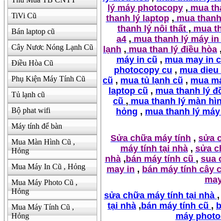
lý máy photocopy
,
mua tha
TiVi Cũ
thanh lý laptop
,
mua thanh 
thanh lý nôi thất
,
mua th
Bán laptop cũ
a4
,
mua thanh lý máy in
Cây Nươc Nóng Lạnh Cũ
lạnh
,
mua than lý điều hòa
máy in cũ
,
mua may in 
Điều Hòa Cũ
photocopy cu
,
mua dieu
Phụ Kiện Máy Tính Cũ
cũ
,
mua tủ lạnh cũ
,
mua má
laptop cũ
,
mua thanh lý đ
Tủ lạnh cũ
cũ
,
mua thanh lý màn hì
Bộ phat wifi
hỏng
,
mua thanh lý máy
Máy tính để bàn
Sửa chữa máy tính
,
sửa 
Mua Màn Hình Cũ ,
máy tính tại nhà
,
sửa c
Hỏng
nhà
,
bán máy tính cũ
,
sua 
Mua Máy In Cũ , Hỏng
may in
,
bán máy tính cây 
may
Mua Máy Photo Cũ ,
Hỏng
sửa chữa máy tính tại nhà
,
tại nhà
,
bán máy tính cũ
,
b
Mua Máy Tính Cũ ,
máy photo
Hỏng