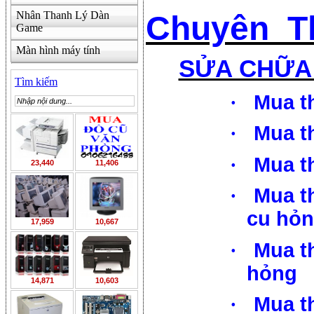
Nhân Thanh Lý Dàn
Chuyên Th
Game
Màn hình máy tính
SỬA CHỮA 
Tìm kiếm
·
Mua t
·
Mua t
·
Mua t
23,440
11,406
·
Mua t
cu hỏ
17,959
10,667
·
Mua t
hỏng
14,871
10,603
·
Mua t