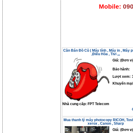
Mobile:
090
Cần Bán Đồ Cũ ( Máy tính , Máy in , Máy 
,Điều Hòa , Tivi ,,,
Giá: (Đơn vị
Bảo hành:
Lượt xem:
Khuyến mại
Nhà cung cấp:
FPT Telecom
Mua thanh lý máy photocopy RICOH, Toshi
xerox , Canon , Sharp
Giá: (Đơn vị