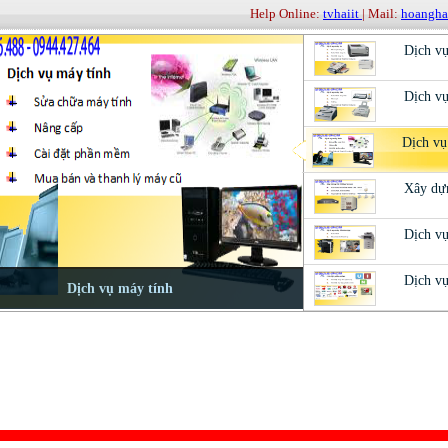
Help Online:
tvhaiit
| Mail:
hoangh