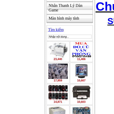
Ch
Nhân Thanh Lý Dàn
Game
Màn hình máy tính
S
Tìm kiếm
23,440
11,406
17,959
10,667
14,871
10,603