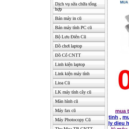
MUA 
Dịch vụ sửa chữa tổng
500000
hợp
Bán máy in cũ
Bán máy tính PC cũ
Bộ Lưu Điên Cũ
Đồ chơi laptop
Đồ Cổ CNTT
Linh kiện laptop
Link kiện máy tính
Lioa Cũ
LK máy tính cây cũ
Màn hình cũ
Máy fax cũ
mua t
tinh
,
mu
Máy Photocopy Cũ
ly dieu 
Thu Mua TB CNTT