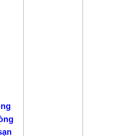
òng
hòng
sạn