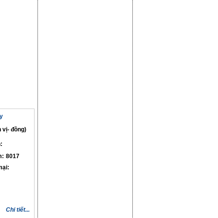
y
 vị- đồng)
:
m:
8017
ại:
Chi tiết...