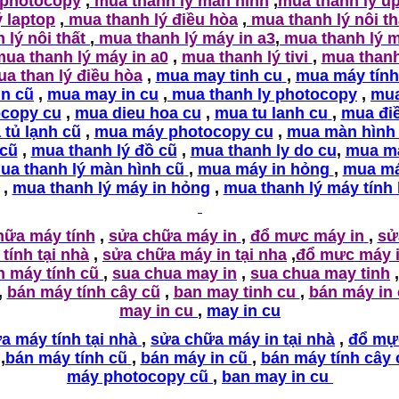
 photocopy
,
mua thanh lý màn hình
,
mua thanh lý u
ý laptop
,
mua thanh lý điều hòa
,
mua thanh lý nôi t
 lý nôi thất
,
mua thanh lý máy in a3
,
mua thanh lý m
ua thanh lý máy in a0
,
mua thanh lý tivi
,
mua thanh
a than lý điều hòa
,
mua may tinh cu
,
mua máy tính
in cũ
,
mua may in cu
,
mua thanh ly photocopy
,
mu
copy cu
,
mua dieu hoa cu
,
mua tu lanh cu
,
mua đi
tủ lạnh cũ
,
mua máy photocopy cu
,
mua màn hình
 cũ
,
mua thanh lý đồ cũ
,
mua thanh ly do cu
,
mua m
ua thanh lý màn hình cũ
,
mua máy in hỏng
,
mua má
,
mua thanh lý máy in hỏng
,
mua thanh lý máy tính
hữa máy tính
,
sửa chữa máy in
,
đổ mưc máy in
,
sử
tính tại nhà
,
sửa chữa máy in tại nha
,
đổ mưc máy i
n máy tính cũ
,
sua chua may in
,
sua chua may tinh
,
,
bán máy tính cây cũ
,
ban may tinh cu
,
bán máy in
may in cu
,
may in cu
a máy tính tại nhà
,
sửa chữa máy in tại nhà
,
đổ mự
,
bán máy tính cũ
,
bán máy in cũ
,
bán máy tính cây 
máy photocopy cũ
,
ban may in cu