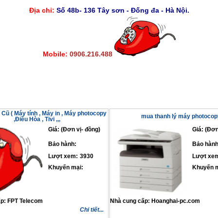
Địa chỉ:
Số 48b- 136 Tây sơn - Đống đa - Hà Nội.
Mobile:
0906.216.488
Cũ ( Máy tính , Máy in , Máy photocopy
mua thanh lý máy photocop
,Điều Hòa , Tivi ,,,
Giá: (Đơn vị- đồng)
Giá: (Đơn
Bảo hành:
Bảo hành
Lượt xem:
3930
Lượt xe
Khuyến mại:
Khuyến m
ấp:
FPT Telecom
Nhà cung cấp:
Hoanghai-pc.com
Chi tiết...