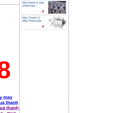
Mua thanh lý máy
photocopy ...
đ.
Mua Thanh Lý
Máy Photocopy ...
đ.
8
ly may
ua thanh
a thanh