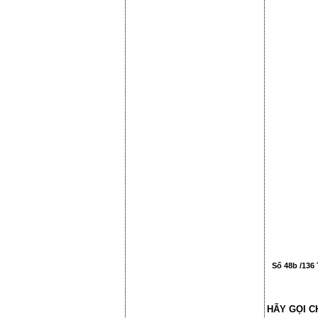
Số 48b /136 
HÃY GỌI C