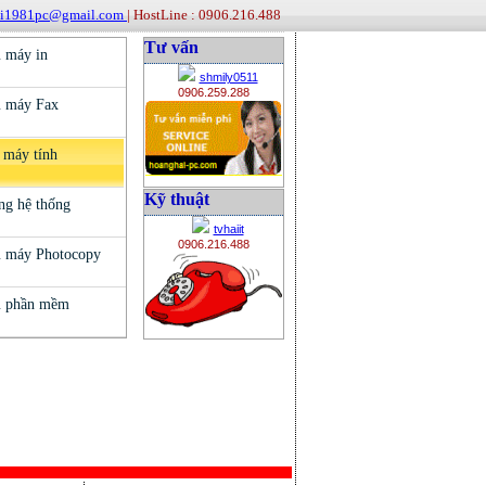
ai1981pc@gmail.com
| HostLine : 0906.216.488
Tư vấn
shmily0511
0906.259.288
Kỹ thuật
tvhaiit
0906.216.488