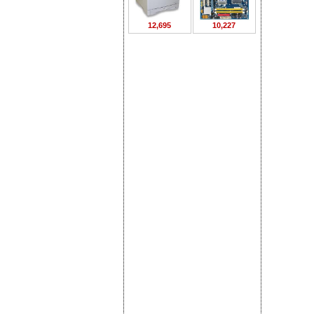
12,695
10,227