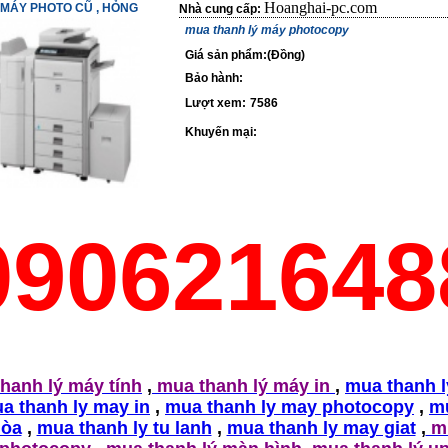
Hoanghai-pc.com
MÁY PHOTO CŨ , HỎNG
Nhà cung cấp:
mua thanh lý máy photocopy
Giá sản phẩm:(Đồng)
Bảo hành:
Lượt xem:
7586
Khuyến mại:
090621648
hanh lý máy tính
,
mua thanh lý máy in
,
mua thanh 
a thanh ly may in
,
mua thanh ly may photocopy
,
m
hòa
,
mua thanh ly tu lanh
,
mua thanh ly may giat
,
mu