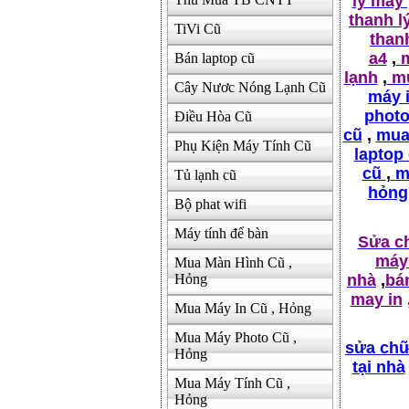
lý máy
thanh l
TiVi Cũ
thanh
a4
,
m
Bán laptop cũ
lạnh
,
mu
Cây Nươc Nóng Lạnh Cũ
máy 
photo
Điều Hòa Cũ
cũ
,
mua 
Phụ Kiện Máy Tính Cũ
laptop
cũ
,
m
Tủ lạnh cũ
hỏng
Bộ phat wifi
Máy tính để bàn
Sửa c
máy 
Mua Màn Hình Cũ ,
nhà
,
bá
Hỏng
may in
Mua Máy In Cũ , Hỏng
Mua Máy Photo Cũ ,
sửa chữ
Hỏng
tại nhà
Mua Máy Tính Cũ ,
Hỏng