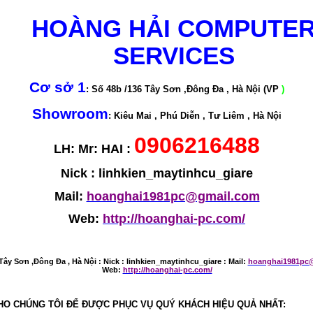
HOÀNG HẢI COMPUTE
SERVICES
Cơ sở 1
: Số 48b /136 Tây Sơn ,Đông Đa , Hà Nội (VP
)
Showroom
: Kiêu Mai , Phú Diễn , Tư Liêm , Hà Nội
0906216488
LH: Mr: HAI :
Nick : linhkien_maytinhcu_giare
Mail:
hoanghai1981pc@gmail.com
Web:
http://hoanghai-pc.com/
Tây Sơn ,Đông Đa , Hà Nội :
Nick : linhkien_maytinhcu_giare : Mail:
hoanghai1981pc
Web:
http://hoanghai-pc.com/
HO CHÚNG TÔI ĐỂ ĐƯỢC PHỤC VỤ QUÝ KHÁCH HIỆU QUẢ NHẤT: