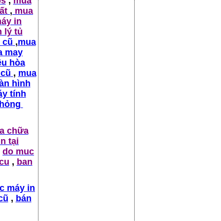
ps
,
mua
hất
,
mua
áy in
 lý tủ
 cũ
,
mua
a may
ều hòa
 cũ
,
mua
àn hình
y tính
 hỏng
a chữa
n tại
do muc
 cu
,
ban
c máy in
cũ
,
bán