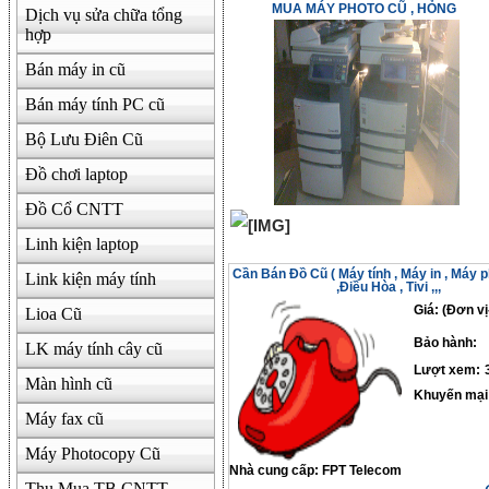
MUA MÁY PHOTO CŨ , HỎNG
Dịch vụ sửa chữa tổng
hợp
Bán máy in cũ
Bán máy tính PC cũ
Bộ Lưu Điên Cũ
Đồ chơi laptop
Đồ Cổ CNTT
Linh kiện laptop
Cần Bán Đồ Cũ ( Máy tính , Máy in , Máy 
Link kiện máy tính
,Điều Hòa , Tivi ,,,
Giá: (Đơn vị
Lioa Cũ
Bảo hành:
LK máy tính cây cũ
Lượt xem:
Màn hình cũ
Khuyến mại
Máy fax cũ
Máy Photocopy Cũ
Nhà cung cấp:
FPT Telecom
Thu Mua TB CNTT