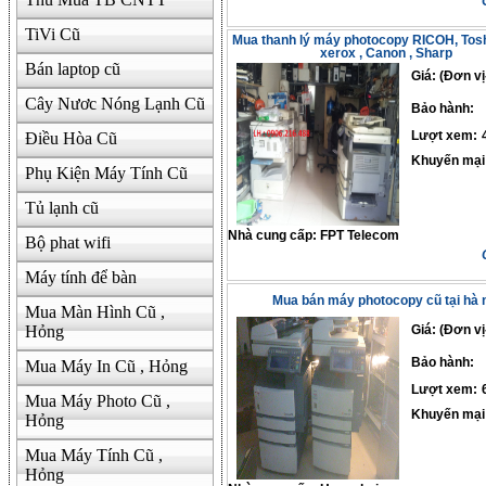
TiVi Cũ
Mua thanh lý máy photocopy RICOH, Toshi
xerox , Canon , Sharp
Bán laptop cũ
Giá: (Đơn vị
Cây Nươc Nóng Lạnh Cũ
Bảo hành:
Điều Hòa Cũ
Lượt xem:
Khuyến mại
Phụ Kiện Máy Tính Cũ
Tủ lạnh cũ
Nhà cung cấp:
FPT Telecom
Bộ phat wifi
Máy tính để bàn
Mua bán máy photocopy cũ tại hà n
Mua Màn Hình Cũ ,
Hỏng
Giá: (Đơn vị
Bảo hành:
Mua Máy In Cũ , Hỏng
Lượt xem:
Mua Máy Photo Cũ ,
Khuyến mại
Hỏng
Mua Máy Tính Cũ ,
Hỏng