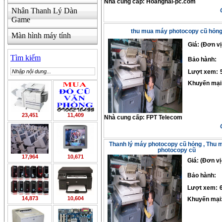
Nhà cung cấp:
Hoanghai-pc.com
Nhân Thanh Lý Dàn
Game
thu mua máy photocopy cũ hỏn
Màn hình máy tính
Giá: (Đơn vị
Tìm kiếm
Bảo hành:
Lượt xem:
Khuyến mại
23,451
11,409
Nhà cung cấp:
FPT Telecom
Thanh lý máy photocopy cũ hỏng , Thu 
photocopy cũ
17,964
10,671
Giá: (Đơn vị
Bảo hành:
Lượt xem:
14,873
10,604
Khuyến mại