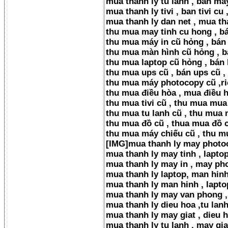
mua thanh ly tu lanh , ban may
mua thanh ly tivi , ban tivi cu 
mua thanh ly dan net , mua th
thu mua may tinh cu hong , bá
thu mua máy in cũ hỏng , bán
thu mua màn hình cũ hỏng , b
thu mua laptop cũ hỏng , bán 
thu mua ups cũ , bán ups cũ ,
thu mua máy photocopy cũ ,rico
thu mua điều hòa , mua điều 
thu mua tivi cũ , thu mua mua
thu mua tu lanh cũ , thu mua m
thu mua đồ cũ , thua mua đồ 
thu mua máy chiếu cũ , thu m
[​IMG]mua thanh ly may photo
mua thanh ly may tinh , laptop
mua thanh ly may in , may ph
mua thanh ly laptop, man hinh
mua thanh ly man hinh , lapto
mua thanh ly may van phong ,
mua thanh ly dieu hoa ,tu lanh
mua thanh ly may giat , dieu h
mua thanh ly tu lanh , may giat