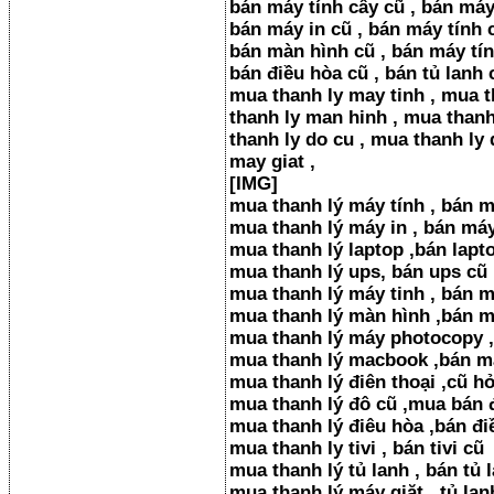
bán máy tính cây cũ , bán máy
bán máy in cũ , bán máy tính 
bán màn hình cũ , bán máy tín
bán điều hòa cũ , bán tủ lanh 
mua thanh ly may tinh , mua t
thanh ly man hinh , mua than
thanh ly do cu , mua thanh ly 
may giat ,
[​IMG]
mua thanh lý máy tính , bán m
mua thanh lý máy in , bán má
mua thanh lý laptop ,bán lapt
mua thanh lý ups, bán ups cũ
mua thanh lý máy tinh , bán 
mua thanh lý màn hình ,bán 
mua thanh lý máy photocopy 
mua thanh lý macbook ,bán 
mua thanh lý điên thoại ,cũ hỏ
mua thanh lý đô cũ ,mua bán
mua thanh lý điêu hòa ,bán đi
mua thanh ly tivi , bán tivi cũ
mua thanh lý tủ lanh , bán tủ 
mua thanh lý máy giăt , tủ lanh