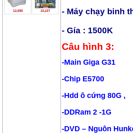
- Máy chạy binh 
12,695
10,227
- Gía : 1500K
Câu hình 3:
-Main Giga G31
-Chip E5700
-Hdd ô cứng 80G ,
-DDRam 2 -1G
-DVD – Nguôn Hunk