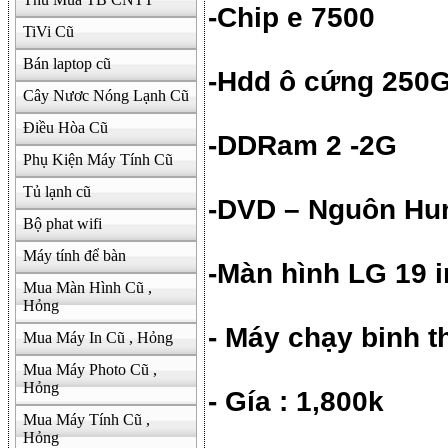
-Chip e 7500
TiVi Cũ
Bán laptop cũ
-Hdd ô cứng 250G
Cây Nươc Nóng Lạnh Cũ
Điều Hòa Cũ
-DDRam 2 -2G
Phụ Kiện Máy Tính Cũ
Tủ lạnh cũ
-DVD – Nguôn Hu
Bộ phat wifi
Máy tính để bàn
-Màn hình LG 19 
Mua Màn Hình Cũ ,
Hỏng
- Máy chạy binh 
Mua Máy In Cũ , Hỏng
Mua Máy Photo Cũ ,
Hỏng
- Gía : 1,800k
Mua Máy Tính Cũ ,
Hỏng