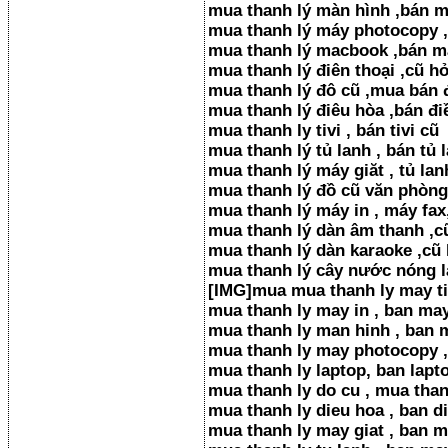
mua thanh lý màn hình ,bán 
mua thanh lý máy photocopy 
mua thanh lý macbook ,bán 
mua thanh lý điên thoại ,cũ hỏ
mua thanh lý đô cũ ,mua bán
mua thanh lý điêu hòa ,bán đi
mua thanh ly tivi , bán tivi cũ
mua thanh lý tủ lanh , bán tủ 
mua thanh lý máy giăt , tủ lanh
mua thanh lý đồ cũ văn phòng
mua thanh lý máy in , máy fax
mua thanh lý dàn âm thanh ,c
mua thanh lý dàn karaoke ,cũ 
mua thanh lý cây nước nóng la
[​IMG]mua mua thanh ly may ti
mua thanh ly may in , ban may
mua thanh ly man hinh , ban 
mua thanh ly may photocopy ,
mua thanh ly laptop, ban lapt
mua thanh ly do cu , mua tha
mua thanh ly dieu hoa , ban d
mua thanh ly may giat , ban m