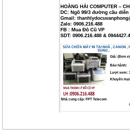
HOÀNG HẢI COMPUTER – CH
DC: Ngõ 99/3 đường cầu diễn ,
Gmail: thanhlydocuvanphon
Zalo: 0906.216.488
FB : Mua Đô Cũ VP
SDT: 0906.216.488 & 0944427.4
SỬA CHỮA MÁY IN TẠI NHÀ , CANON , 
SUNG ,
Giá: (Đơn vị
Bảo hành:
Lượt xem:
Khuyến mại
Nhà cung cấp:
FPT Telecom