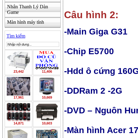
Nhân Thanh Lý Dàn
Câu hình 2:
Game
Màn hình máy tính
-Main Giga G31
Tìm kiếm
-Chip E5700
-Hdd ô cứng 160G
23,442
11,406
-DDRam 2 -2G
17,961
10,669
-DVD – Nguôn Hu
14,871
10,603
-Màn hình Acer 1