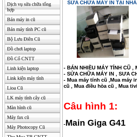
SỬA CHỮA MÁY IN TẠI NHÀ
Dịch vụ sửa chữa tổng
hợp
Bán máy in cũ
Bán máy tính PC cũ
Bộ Lưu Điên Cũ
Đồ chơi laptop
Đồ Cổ CNTT
- BÁN NHIỀU MÁY TÍNH CŨ , 
Linh kiện laptop
- SỬA CHỮA MÁY IN , SƯA C
Link kiện máy tính
- Mua máy tính cũ ,Mua máy 
cũ , Mua điều hòa cũ , Mua tivi
Lioa Cũ
LK máy tính cây cũ
Câu hình 1:
Màn hình cũ
Máy fax cũ
Main Giga G41
-
Máy Photocopy Cũ
Thu Mua TB CNTT