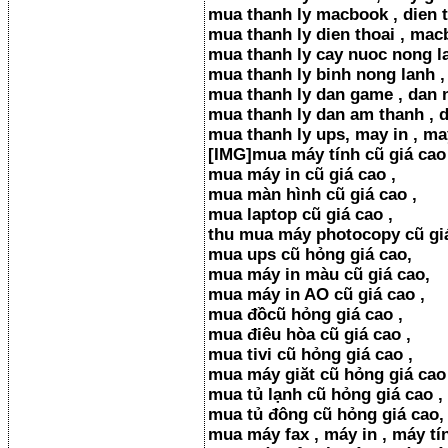
mua thanh ly macbook , dien t
mua thanh ly dien thoai , macb
mua thanh ly cay nuoc nong la
mua thanh ly binh nong lanh ,
mua thanh ly dan game , dan n
mua thanh ly dan am thanh , d
mua thanh ly ups, may in , may
[​IMG]mua máy tính cũ giá cao 
mua máy in cũ giá cao ,
mua màn hình cũ giá cao ,
mua laptop cũ giá cao ,
thu mua máy photocopy cũ giá
mua ups cũ hỏng giá cao,
mua máy in màu cũ giá cao,
mua máy in AO cũ giá cao ,
mua đồcũ hỏng giá cao ,
mua điêu hòa cũ giá cao ,
mua tivi cũ hỏng giá cao ,
mua máy giăt cũ hỏng giá cao 
mua tủ lạnh cũ hỏng giá cao ,
mua tủ đông cũ hỏng giá cao,
mua máy fax , máy in , máy tín